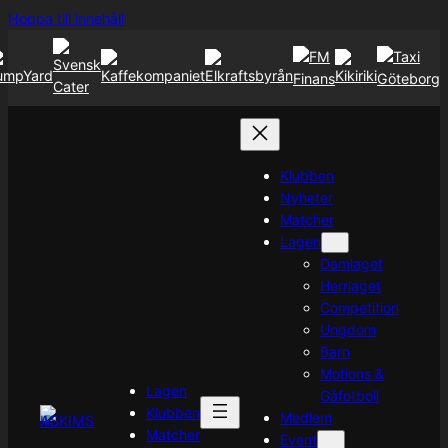
Hoppa
Hoppa till innehåll
till
innehåll
Klubben
Nyheter
Matcher
Lagen
Damlaget
Herrlaget
Competition
Ungdom
Barn
Motions &
Lagen
Gåfotboll
Klubben
Medlem
Matcher
Event