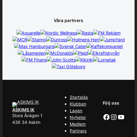
Våra partners
Startsida
Följ oss
Klubben
ASKIMS IK
Lagen
Facebook
Instag
YouT
Stora Åvägen 1
Nyheter
436 34 Askim
Medlem
Partners