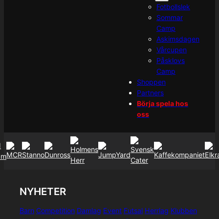
Fotbollslek
Sommar
Camp
Askimsdagen
Vårcupen
Påsklovs
Camp
Shoppen
Partners
Börja spela hos
oss
NYHETER
Barn
Competition
Damlag
Event
Futsal
Herrlag
Klubben